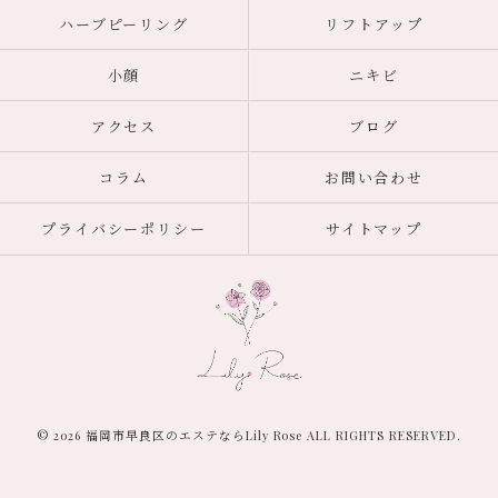
ハーブピーリング
リフトアップ
小顔
ニキビ
アクセス
ブログ
コラム
お問い合わせ
プライバシーポリシー
サイトマップ
© 2026 福岡市早良区のエステならLily Rose ALL RIGHTS RESERVED.