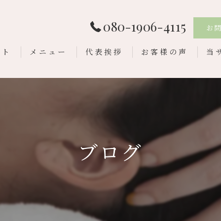
080-1906-4115
お
プト
メニュー
代表挨拶
お客様の声
当
ド
ハー
リ
ブログ
小
ニ