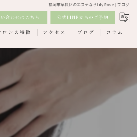
福岡市早良区のエステならLily Rose | ブログ
問い合わせはこちら
公式LINEからのご予約
サロンの特徴
アクセス
ブログ
コラム
ライヘッドスパ
ブピーリング
フトアップ
顔
キビ