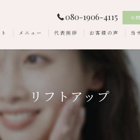
080-1906-4115
お
プト
メニュー
代表挨拶
お客様の声
当
ド
ハー
リ
リフトアップ
小
ニ