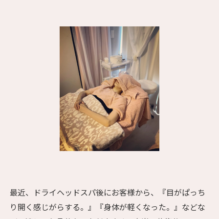
最近、ドライヘッドスパ後にお客様から、『目がぱっち
り開く感じがらする。』『身体が軽くなった。』などな