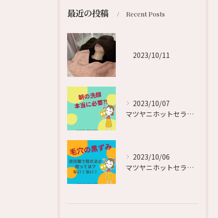
最近の投稿
Recent Posts
2023/10/11
2023/10/07
マツヤニホットセラピーを勉強📖してから、目から鱗のことばかり...
2023/10/06
マツヤニホットセラピーはじめます🩷