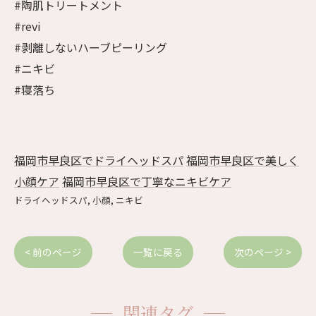
#陶肌トリートメント
#revi
#剥離しないハーブピーリング
#ニキビ
#寝落ち
福岡市早良区でドライヘッドスパ
福岡市早良区で美しく
小顔ケア
福岡市早良区で丁寧なニキビケア
ドライヘッドスパ
小顔
ニキビ
< 前のページ
一覧に戻る
次のページ >
関連タグ